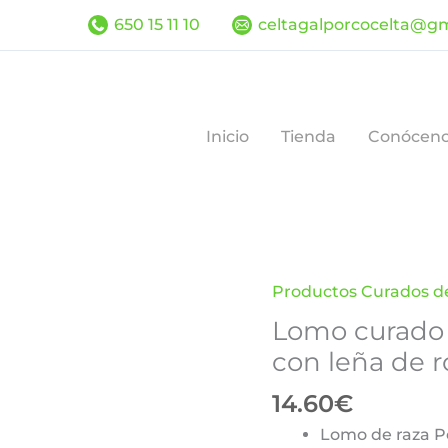
650 15 11 10
celtagalporcocelta@g
Inicio
Tienda
Conócen
Productos Curados de
Lomo curado
con leña de r
14.60
€
Lomo de raza Po