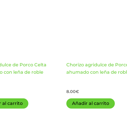
cantidad
dulce de Porco Celta
Chorizo agridulce de Porc
 con leña de roble
ahumado con leña de rob
8.00
€
 al carrito
Añadir al carrito