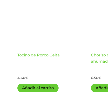
Tocino de Porco Celta
Chorizo 
ahumado
4.60
€
6.50
€
Añadir al carrito
Añadir