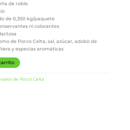
ña de roble
ío
o de 0,350 kg/paquete
onservantes ni colorantes
 lactosa
omo de Porco Celta, sal, azúcar, adobo de
Vera y especias aromáticas
carrito
rados de Porco Celta