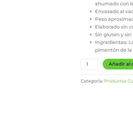
ahumado con le
Envasado al vac
Peso aproximad
Elaborado sin c
Sin gluten y sin
Ingredientes: L
pimentón de la 
Lomo
Añadir al 
curado
de
Categoría:
Productos Cu
Porco
Celta
ahumado
con
leña
de
roble