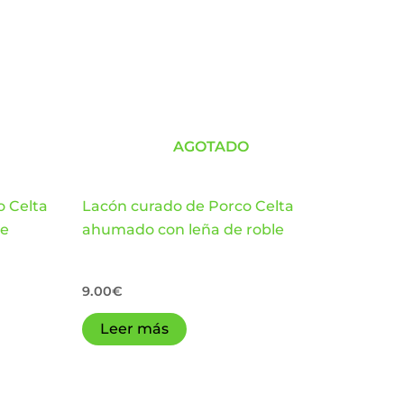
AGOTADO
o Celta
Lacón curado de Porco Celta
le
ahumado con leña de roble
9.00
€
Leer más